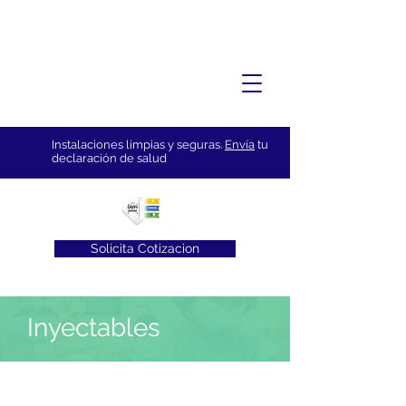
Instalaciones limpias y seguras.
Envía
tu
declaración de salud
Solicita Cotizacion
Inyectables