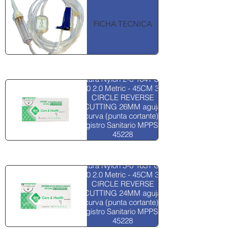
FICHA TECNICA
Nylon 2-0
Sutura Nylon 2-0 164T CT1
3-0 2.0 Metric - 45CM 3/8
CIRCLE REVERSE
CUTTING 26MM aguja
curva (punta cortante)
Registro Sanitario MPPS N°
45228
NYLON 3-0
FICHA TECNICA
Sutura Nylon 3-0 163T CT1
3-0 2.0 Metric - 45CM 3/8
CIRCLE REVERSE
CUTTING 24MM aguja
curva (punta cortante)
Registro Sanitario MPPS N°
45228
Nylon 4-0