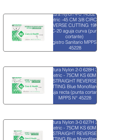
FICHA TECNICA
Sutura Nylon 4-0 14502 1,5
Metric -45 CM 3/8 CIRCLE
REVERSE CUTTING 19MM
SC-20 aguja curva (punta
cortante)
Registro Sanitario MPPS N°
45228
NYLON 2-0
FICHA TECNICA
Sutura Nylon 2-0 628H 3-0
Metric - 75CM KS 60MM
STRAIGHT REVERSE
CUTTING Blue Monofilament
aguja recta (punta cortante)
MPPS N° 45228
NYLON 3-0
FICHA TECNICA
Sutura Nylon 3-0 627H 2-0
Metric - 75CM KS 60MM
STRAIGHT REVERSE
CUTTING Blue Monofilament