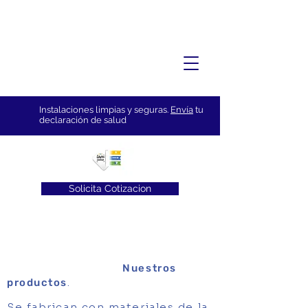
Instalaciones limpias y seguras.
Envía
tu
declaración de salud
Solicita Cotizacion
Nuestros
.
productos
Se fabrican con materiales de la