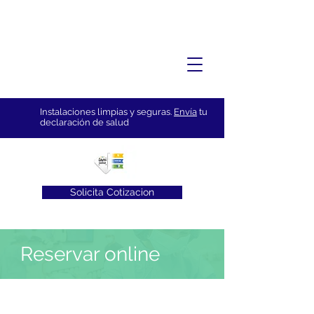
Instalaciones limpias y seguras.
Envía
tu
declaración de salud
Solicita Cotizacion
Reservar online